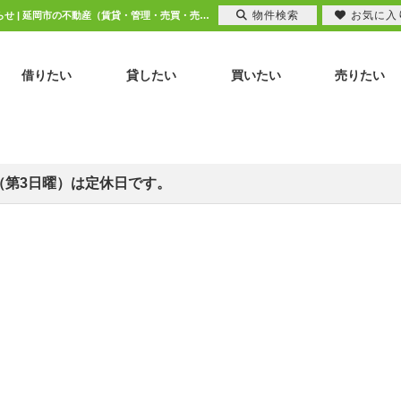
物件検索
お気に入
【ピタットハウス延岡店】2月16日（第3日曜）は定休日です。【2025-02-16更新】お知らせ | 延岡市の不動産（賃貸・管理・売買・売却）はピタットハウス延岡店 和光産業
借りたい
貸したい
買いたい
売りたい
（第3日曜）は定休日です。