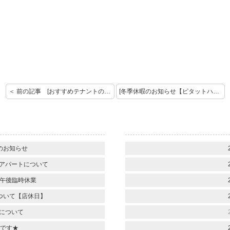
＜ 前の記事 [おすすめテナントのご紹介☆]
[冬季休暇のお知らせ【ピタットハウス延岡店】] 次の記事 ＞
のお知らせ
アパートについて
）午後臨時休業
ついて【店休日】
について
です★