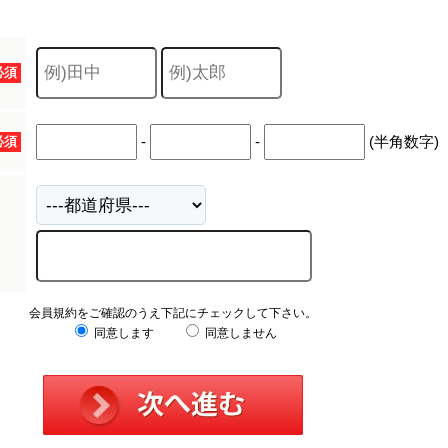
必須
-
-
(半角数字)
必須
会員規約をご確認のうえ下記にチェックして下さい。
同意します
同意しません