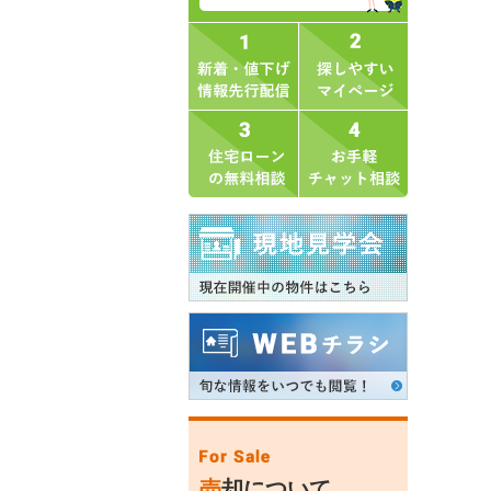
売
却について