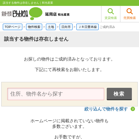
該当する物件は存在しません｜和光産業
賃貸検索
売買検索
TOPページ
>
物件検索
>
土地
>
日向市
>
ＪＲ日豊本線
ご成約済み
該当する物件は存在しません
お探しの物件はご成約済みとなっております。
下記にて再検索をお願いたします。
絞り込んで物件を探す
ホームページに掲載されていない物件も
多数ございます。
お手数ですが、