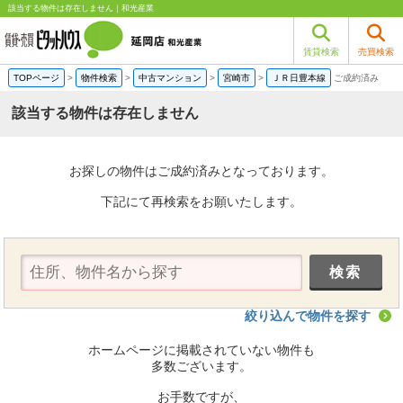
該当する物件は存在しません｜和光産業
賃貸検索
売買検索
TOPページ
>
物件検索
>
中古マンション
>
宮崎市
>
ＪＲ日豊本線
ご成約済み
該当する物件は存在しません
お探しの物件はご成約済みとなっております。
下記にて再検索をお願いたします。
絞り込んで物件を探す
ホームページに掲載されていない物件も
多数ございます。
お手数ですが、