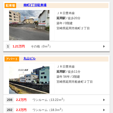
南町2丁目駐車場
駐車場
ＪＲ日豊本線
延岡駅
/ 徒歩20分
築年 / 0階建
宮崎県延岡市南町２丁目
2
1
1.21万円
その他（0ｍ
）
丸山ビル
アパート
ＪＲ日豊本線
延岡駅
/ 徒歩11分
築年 56年 / 3階建
宮崎県延岡市船倉町２丁目
2
208
2.2万円
ワンルーム（13.22ｍ
）
2
202
2.3万円
ワンルーム（18.3ｍ
）