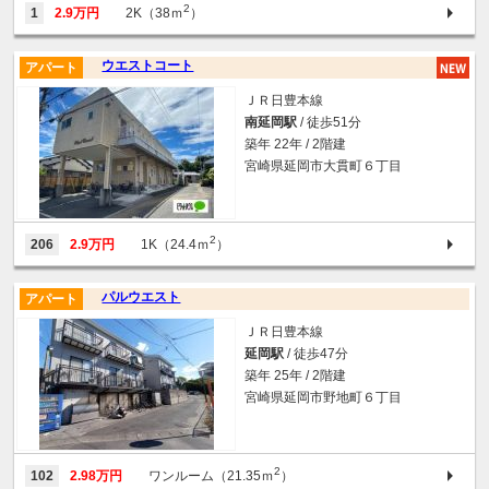
2
1
2.9万円
2K（38ｍ
）
ウエストコート
アパート
ＪＲ日豊本線
南延岡駅
/ 徒歩51分
築年 22年 / 2階建
宮崎県延岡市大貫町６丁目
2
206
2.9万円
1K（24.4ｍ
）
パルウエスト
アパート
ＪＲ日豊本線
延岡駅
/ 徒歩47分
築年 25年 / 2階建
宮崎県延岡市野地町６丁目
2
102
2.98万円
ワンルーム（21.35ｍ
）