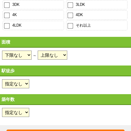
3DK
3LDK
4K
4DK
4LDK
それ以上
面積
～
駅徒歩
築年数