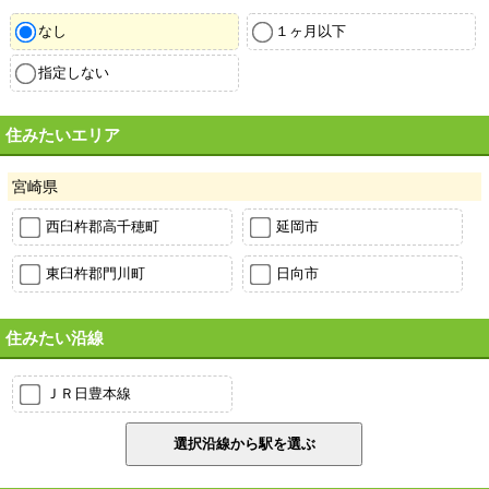
なし
１ヶ月以下
指定しない
住みたいエリア
宮崎県
西臼杵郡高千穂町
延岡市
東臼杵郡門川町
日向市
住みたい沿線
ＪＲ日豊本線