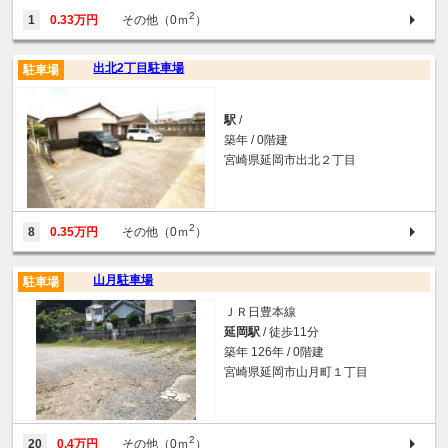
2
1
0.33万円
その他（0ｍ
）
出北2丁目駐車場
駐車場
駅
/
築年 / 0階建
宮崎県延岡市出北２丁目
2
8
0.35万円
その他（0ｍ
）
山月駐車場
駐車場
ＪＲ日豊本線
延岡駅
/ 徒歩11分
築年 126年 / 0階建
宮崎県延岡市山月町１丁目
2
20
0.4万円
その他（0ｍ
）