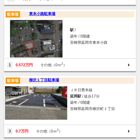
東本小路駐車場
駐車場
駅
/
築年 / 0階建
宮崎県延岡市東本小路
2
1
0.572万円
その他（0ｍ
）
柳沢１丁目駐車場
駐車場
ＪＲ日豊本線
延岡駅
/ 徒歩17分
築年 / 0階建
宮崎県延岡市柳沢町１丁目
2
3
0.7万円
その他（0ｍ
）