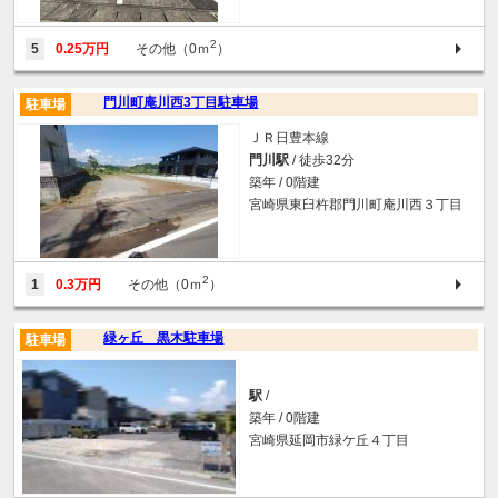
2
5
0.25万円
その他（0ｍ
）
門川町庵川西3丁目駐車場
駐車場
ＪＲ日豊本線
門川駅
/ 徒歩32分
築年 / 0階建
宮崎県東臼杵郡門川町庵川西３丁目
2
1
0.3万円
その他（0ｍ
）
緑ヶ丘 黒木駐車場
駐車場
駅
/
築年 / 0階建
宮崎県延岡市緑ケ丘４丁目