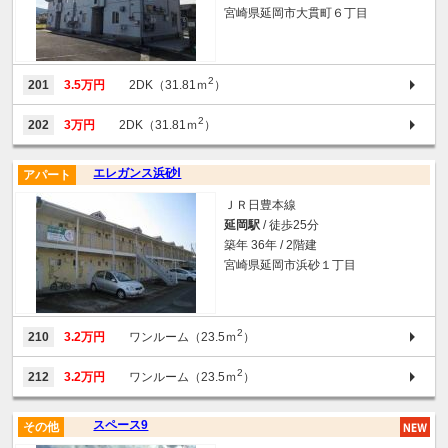
宮崎県延岡市大貫町６丁目
2
201
3.5万円
2DK（31.81ｍ
）
2
202
3万円
2DK（31.81ｍ
）
エレガンス浜砂Ⅰ
アパート
ＪＲ日豊本線
延岡駅
/ 徒歩25分
築年 36年 / 2階建
宮崎県延岡市浜砂１丁目
2
210
3.2万円
ワンルーム（23.5ｍ
）
2
212
3.2万円
ワンルーム（23.5ｍ
）
スペース9
その他