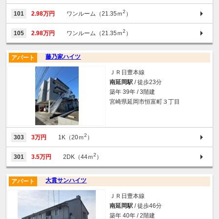
2
101
2.98万円
ワンルーム（21.35ｍ
）
2
105
2.98万円
ワンルーム（21.35ｍ
）
藤乃家ハイツ
アパート
ＪＲ日豊本線
南延岡駅
/ 徒歩23分
築年 39年 / 3階建
宮崎県延岡市恒富町３丁目
2
303
3万円
1K（20ｍ
）
2
301
3.5万円
2DK（44ｍ
）
大貫サンハイツ
アパート
ＪＲ日豊本線
南延岡駅
/ 徒歩46分
築年 40年 / 2階建