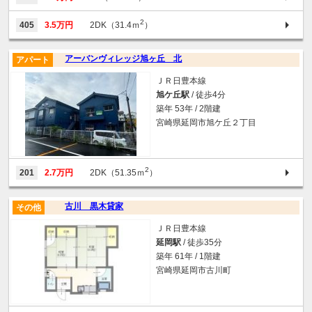
2
405
3.5万円
2DK（31.4ｍ
）
アーバンヴィレッジ旭ヶ丘 北
アパート
ＪＲ日豊本線
旭ケ丘駅
/ 徒歩4分
築年 53年 / 2階建
宮崎県延岡市旭ケ丘２丁目
2
201
2.7万円
2DK（51.35ｍ
）
古川 黒木貸家
その他
ＪＲ日豊本線
延岡駅
/ 徒歩35分
築年 61年 / 1階建
宮崎県延岡市古川町