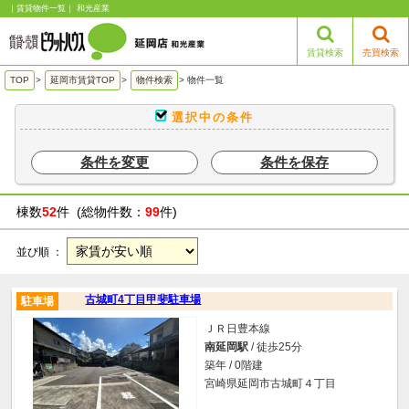
｜賃貸物件一覧｜ 和光産業
賃貸検索
売買検索
TOP
>
延岡市賃貸TOP
>
物件検索
>
物件一覧
選択中の条件
条件を変更
条件を保存
棟数
52
件 (総物件数：
99
件)
並び順 ：
古城町4丁目甲斐駐車場
駐車場
ＪＲ日豊本線
南延岡駅
/ 徒歩25分
築年 / 0階建
宮崎県延岡市古城町４丁目