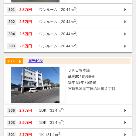
2
301
2.8万円
ワンルーム（20.44ｍ
）
2
302
2.5万円
ワンルーム（20.44ｍ
）
2
304
2.5万円
ワンルーム（20.44ｍ
）
2
303
2.6万円
ワンルーム（20.44ｍ
）
日光ビル
アパート
ＪＲ日豊本線
延岡駅
/ 徒歩6分
築年 52年 / 5階建
宮崎県延岡市日の出町２丁目
2
306
2.7万円
1DK（31.4ｍ
）
2
303
2.9万円
1DK（31.4ｍ
）
2
301
2.7万円
1K（31.4ｍ
）