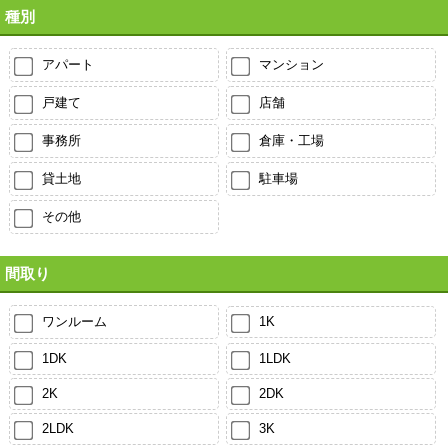
種別
アパート
マンション
戸建て
店舗
事務所
倉庫・工場
貸土地
駐車場
その他
間取り
ワンルーム
1K
1DK
1LDK
2K
2DK
2LDK
3K