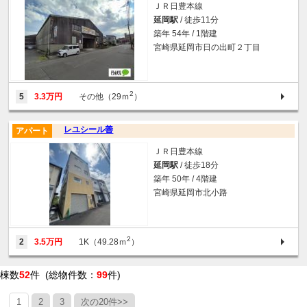
ＪＲ日豊本線
延岡駅
/ 徒歩11分
築年 54年 / 1階建
宮崎県延岡市日の出町２丁目
2
5
3.3万円
その他（29ｍ
）
レユシール善
アパート
ＪＲ日豊本線
延岡駅
/ 徒歩18分
築年 50年 / 4階建
宮崎県延岡市北小路
2
2
3.5万円
1K（49.28ｍ
）
棟数
52
件 (総物件数：
99
件)
1
2
3
次の20件>>