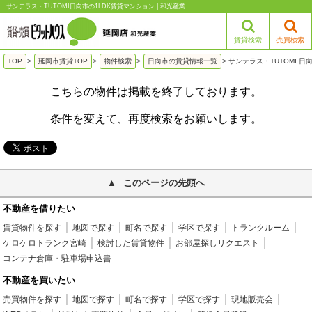
サンテラス・TUTOMI日向市の1LDK賃貸マンション | 和光産業
賃貸検索
売買検索
TOP
>
延岡市賃貸TOP
>
物件検索
>
日向市の賃貸情報一覧
>
サンテラス・TUTOMI 日
こちらの物件は掲載を終了しております。
条件を変えて、再度検索をお願いします。
このページの先頭へ
不動産を借りたい
賃貸物件を探す
地図で探す
町名で探す
学区で探す
トランクルーム
ケロケロトランク宮崎
検討した賃貸物件
お部屋探しリクエスト
コンテナ倉庫・駐車場申込書
不動産を買いたい
売買物件を探す
地図で探す
町名で探す
学区で探す
現地販売会