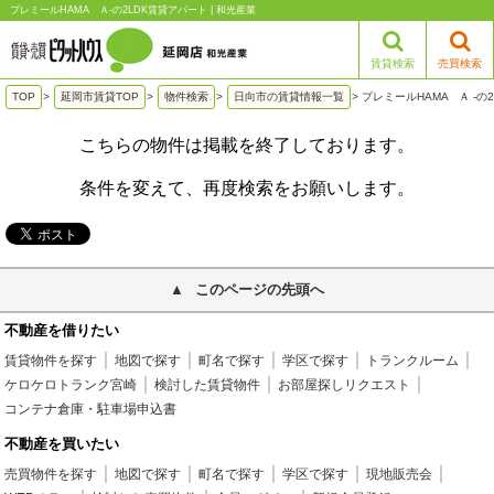
プレミールHAMA Ａ-の2LDK賃貸アパート | 和光産業
賃貸検索
売買検索
TOP
>
延岡市賃貸TOP
>
物件検索
>
日向市の賃貸情報一覧
>
プレミールHAMA Ａ -の
こちらの物件は掲載を終了しております。
条件を変えて、再度検索をお願いします。
このページの先頭へ
不動産を借りたい
賃貸物件を探す
地図で探す
町名で探す
学区で探す
トランクルーム
ケロケロトランク宮崎
検討した賃貸物件
お部屋探しリクエスト
コンテナ倉庫・駐車場申込書
不動産を買いたい
売買物件を探す
地図で探す
町名で探す
学区で探す
現地販売会