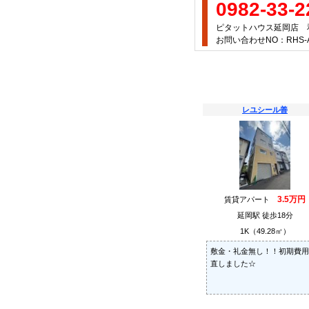
0982-33-2
ピタットハウス延岡店 
お問い合わせNO：RHS-AA
レユシール善
3.5万円
賃貸アパート
延岡駅 徒歩18分
1K（49.28㎡）
敷金・礼金無し！！初期費用
直しました☆