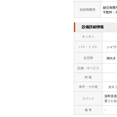
鍵交換費用
他初期費用
手数料：3
設備詳細情報
キッチン
バス・トイレ
シャワ
住空間
南向き
設備・サービス
特 徴
条件・その他
ガス:
賃料見直
コメント
近くに公
備 考
-