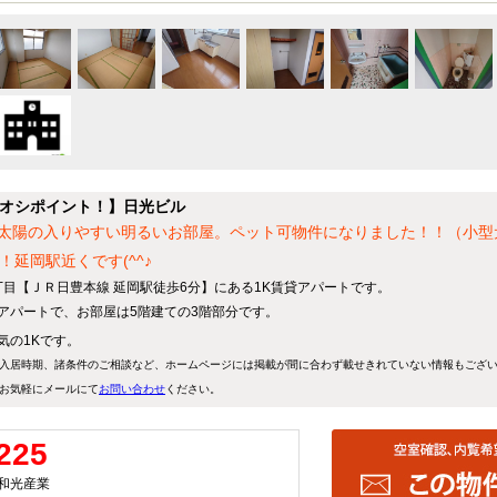
オシポイント！】日光ビル
^♪太陽の入りやすい明るいお部屋。ペット可物件になりました！！（小型
延岡駅近くです(^^♪
目【ＪＲ日豊本線 延岡駅徒歩6分】にある1K賃貸アパートです。
てのアパートで、お部屋は5階建ての3階部分です。
気の1Kです。
入居時期、諸条件のご相談など、ホームページには掲載が間に合わず載せきれていない情報もござ
お気軽にメールにて
お問い合わせ
ください。
225
和光産業