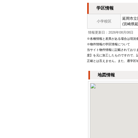
学区情報
延岡市立
小学校区
(宮崎県延
情報更新日：2026年08月08日
※各種情報と差異がある場合は現況
※物件情報の学区情報について
当サイト物件情報に記載されておりま
度】を元に加工したものですので、
正確とは言えません。また、通学区
地図情報