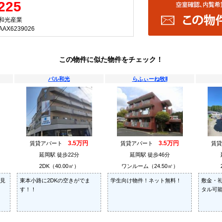
225
和光産業
X6239026
この物件に似た物件をチェック！
パル和光
らふぃーね牧Ⅱ
3.5万円
3.5万円
賃貸アパート
賃貸アパート
賃
延岡駅 徒歩22分
延岡駅 徒歩46分
2DK（40.00㎡）
ワンルーム（24.50㎡）
見
東本小路に2DKの空きがでま
学生向け物件！ネット無料！
敷金・
す！！
タル可