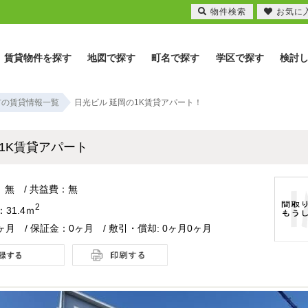
物件検索
お気に
賃貸物件を探す
地図で探す
町名で探す
学区で探す
検討
市の賃貸情報一覧
日光ビル 延岡の1K賃貸アパート！
1K賃貸アパート
 無 / 共益費：無
2
31.4ｍ
ヶ月 / 保証金：0ヶ月 / 敷引・償却: 0ヶ月0ヶ月