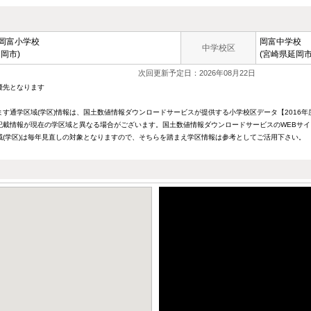
岡富小学校
岡富中学校
中学校区
岡市)
(宮崎県延岡市
次回更新予定日：2026年08月22日
優先となります
す通学区域(学区)情報は、国土数値情報ダウンロードサービスが提供する小学校区データ【2016年度
記載情報が現在の学区域と異なる場合がございます。国土数値情報ダウンロードサービスのWEBサ
域(学区)は毎年見直しの対象となりますので、そちらを踏まえ学区情報は参考としてご活用下さい。