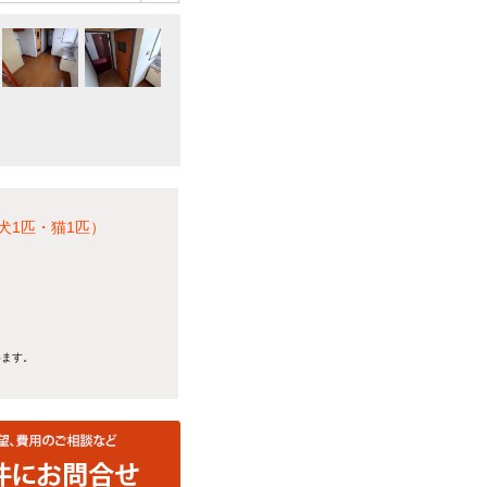
犬1匹・猫1匹）
います。