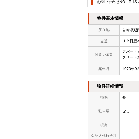
お問い合わせNO：RHS-AA
物件基本情報
所在地
宮崎県延
交通
ＪＲ日
アパート 
種別 / 構造
クリート造
築年月
1973年
物件詳細情報
損保
要
駐車場
なし
現況
保証人代行会社