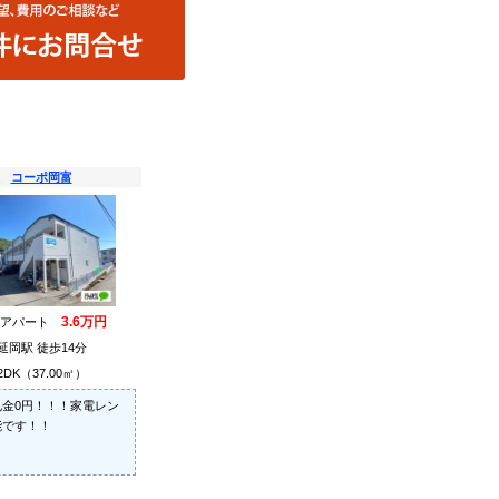
コーポ岡富
3.6万円
貸アパート
延岡駅 徒歩14分
2DK（37.00㎡）
礼金0円！！！家電レン
能です！！