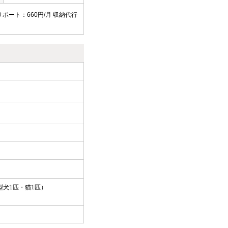
サポート：660円/月 収納代行
型犬1匹・猫1匹）