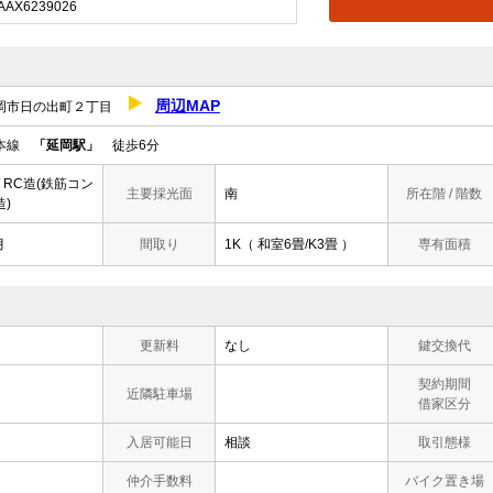
X6239026
周辺MAP
岡市日の出町２丁目
豊本線
「延岡駅」
徒歩6分
/ RC造(鉄筋コン
主要採光面
南
所在階 / 階数
)
9月
間取り
1K（ 和室6畳/K3畳 ）
専有面積
更新料
なし
鍵交換代
契約期間
近隣駐車場
借家区分
入居可能日
相談
取引態様
仲介手数料
バイク置き場