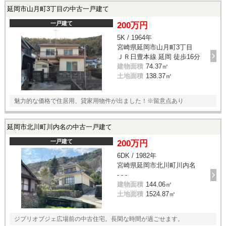
延岡市山月町3丁目の中古一戸建て
一戸建て
200万円
5K / 1964年
宮崎県延岡市山月町3丁目
ＪＲ日豊本線 延岡 徒歩16分
建物面積
74.37㎡
土地面積
138.37㎡
魅力的な価格で住居用、貸家用物件が出ました！※留意点あり
延岡市北川町川内名の中古一戸建て
一戸建て
200万円
6DK / 1982年
宮崎県延岡市北川町川内名
- - -
建物面積
144.06㎡
土地面積
1524.87㎡
ジブリオブジェ広場前の中古住宅。長閑な時間が過ごせます。