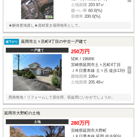
土地面積
203.97㎡
建ぺい率
60.0(%)
容積率
200.0(%)
★解体更地渡し★資材置き場用地等として。
延岡市土々呂町4丁目の中古一戸建て
値下がり
一戸建て
250万円
5DK / 1968年
宮崎県延岡市土々呂町4丁目
ＪＲ日豊本線 土々呂 徒歩13分
建物面積
108㎡
土地面積
205.49㎡
西南角地！リフォームして居住用、収益用にいかがでしょうか。
延岡市大野町の土地
土地
280万円
宮崎県延岡市大野町
ＪＲ日豊本線 延岡 徒歩90分