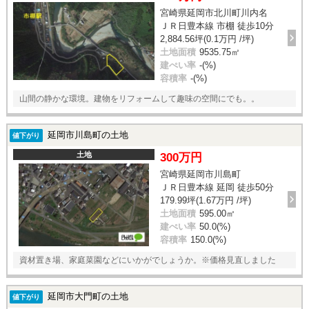
宮崎県延岡市北川町川内名
ＪＲ日豊本線 市棚 徒歩10分
2,884.56坪(0.1万円 /坪)
土地面積
9535.75㎡
建ぺい率
-(%)
容積率
-(%)
山間の静かな環境。建物をリフォームして趣味の空間にでも。。
延岡市川島町の土地
値下がり
土地
300万円
宮崎県延岡市川島町
ＪＲ日豊本線 延岡 徒歩50分
179.99坪(1.67万円 /坪)
土地面積
595.00㎡
建ぺい率
50.0(%)
容積率
150.0(%)
資材置き場、家庭菜園などにいかがでしょうか。※価格見直しました
延岡市大門町の土地
値下がり