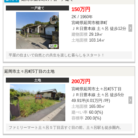
一戸建て
150万円
2K / 1960年
宮崎県延岡市櫛津町
ＪＲ日豊本線 土々呂 徒歩12分
建物面積
29.19㎡
土地面積
103.14㎡
平屋の住まいで自然との共生を楽しむ暮らしをスタート！
延岡市土々呂町5丁目の土地
土地
200万円
宮崎県延岡市土々呂町5丁目
ＪＲ日豊本線 土々呂 徒歩5分
49.91坪(4.01万円 /坪)
土地面積
165.00㎡
建ぺい率
60.0(%)
容積率
200.0(%)
ファミリーマート土々呂５丁目店すぐ目の前。土々呂駅も徒歩圏内。