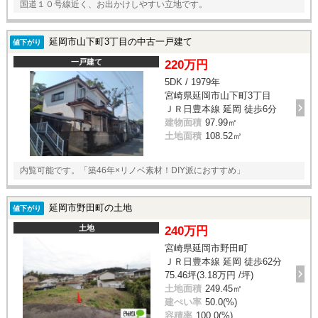
国道１０号線近く、お出かけしやすい立地です。
延岡市山下町3丁目の中古一戸建て
値下がり
一戸建て
220万円
5DK / 1979年
宮崎県延岡市山下町3丁目
ＪＲ日豊本線 延岡 徒歩6分
建物面積
97.99㎡
土地面積
108.52㎡
内覧可能です。「築46年×リノベ素材！DIY派におすすめ」
延岡市野田町の土地
値下がり
土地
240万円
宮崎県延岡市野田町
ＪＲ日豊本線 延岡 徒歩62分
75.46坪(3.18万円 /坪)
土地面積
249.45㎡
建ぺい率
50.0(%)
容積率
100.0(%)