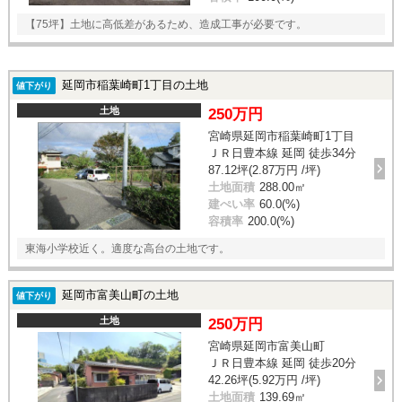
【75坪】土地に高低差があるため、造成工事が必要です。
延岡市稲葉崎町1丁目の土地
値下がり
土地
250万円
宮崎県延岡市稲葉崎町1丁目
ＪＲ日豊本線 延岡 徒歩34分
87.12坪(2.87万円 /坪)
土地面積
288.00㎡
建ぺい率
60.0(%)
容積率
200.0(%)
東海小学校近く。適度な高台の土地です。
延岡市富美山町の土地
値下がり
土地
250万円
宮崎県延岡市富美山町
ＪＲ日豊本線 延岡 徒歩20分
42.26坪(5.92万円 /坪)
土地面積
139.69㎡