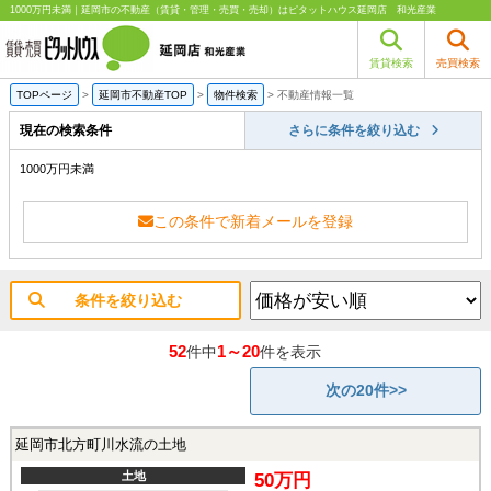
1000万円未満｜延岡市の不動産（賃貸・管理・売買・売却）はピタットハウス延岡店 和光産業
賃貸検索
売買検索
TOPページ
>
延岡市不動産TOP
>
物件検索
>
不動産情報一覧
現在の検索条件
さらに条件を絞り込む
1000万円未満
この条件で新着メールを登録
条件を絞り込む
52
1～20
件中
件を表示
次の20件>>
延岡市北方町川水流の土地
土地
50万円