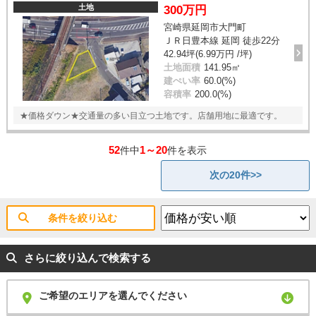
土地
300万円
宮崎県延岡市大門町
ＪＲ日豊本線 延岡 徒歩22分
42.94坪(6.99万円 /坪)
土地面積
141.95㎡
建ぺい率
60.0(%)
容積率
200.0(%)
★価格ダウン★交通量の多い目立つ土地です。店舗用地に最適です。
52
1～20
件中
件を表示
次の20件>>
条件を絞り込む
さらに絞り込んで検索する
ご希望のエリアを選んでください