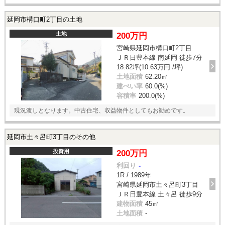
延岡市構口町2丁目の土地
土地
200万円
宮崎県延岡市構口町2丁目
ＪＲ日豊本線 南延岡 徒歩7分
18.82坪(10.63万円 /坪)
土地面積
62.20㎡
建ぺい率
60.0(%)
容積率
200.0(%)
現況渡しとなります。中古住宅、収益物件としてもお勧めです。
延岡市土々呂町3丁目のその他
投資用
200万円
利回り
-
1R / 1989年
宮崎県延岡市土々呂町3丁目
ＪＲ日豊本線 土々呂 徒歩9分
建物面積
45㎡
土地面積
-