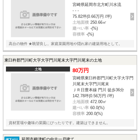
宮崎県延岡市北方町川水流
- - -
75.82坪(0.66万円 /坪)
土地面積
250.66㎡
建ぺい率
-(%)
容積率
-(%)
高台の物件 ★眺望良し。家庭菜園用地や隠れ家の建築用地として。
東臼杵郡門川町大字大字門川尾末大字門川尾末の土地
土地
80万円
宮崎県東臼杵郡門川町大字大字門
川尾末大字門川尾末
ＪＲ日豊本線 門川 徒歩36分
142.78坪(0.56万円 /坪)
土地面積
472.00㎡
建ぺい率
60.0(%)
容積率
200.0(%)
資材置場や趣味の菜園にぴったりです。建築はできません。
延岡市櫛津町の中古一戸建て
値下がり