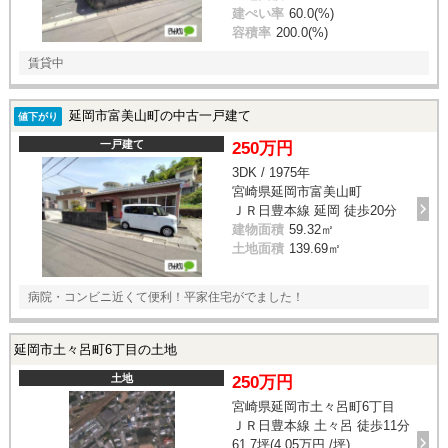
建ぺい率
60.0(%)
容積率
200.0(%)
賃貸中
延岡市富美山町の中古一戸建て
値下がり
一戸建て
250万円
3DK / 1975年
宮崎県延岡市富美山町
ＪＲ日豊本線 延岡 徒歩20分
建物面積
59.32㎡
土地面積
139.69㎡
病院・コンビニ近くて便利！平家住宅がでました！
延岡市土々呂町6丁目の土地
土地
250万円
宮崎県延岡市土々呂町6丁目
ＪＲ日豊本線 土々呂 徒歩11分
61.7坪(4.05万円 /坪)