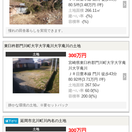
80.5坪(3.48万円 /坪)
土地面積
266.11㎡
建ぺい率
-(%)
容積率
-(%)
憧れの田舎暮らしを実現できます。
東臼杵郡門川町大字大字庵川大字庵川の土地
土地
300万円
宮崎県東臼杵郡門川町大字大字庵
川大字庵川
ＪＲ日豊本線 門川 徒歩43分
80.92坪(3.71万円 /坪)
土地面積
267.50㎡
建ぺい率
60.0(%)
容積率
200.0(%)
静かな環境の土地。※要セットバック
延岡市北川町川内名の土地
値下がり
土地
300万円