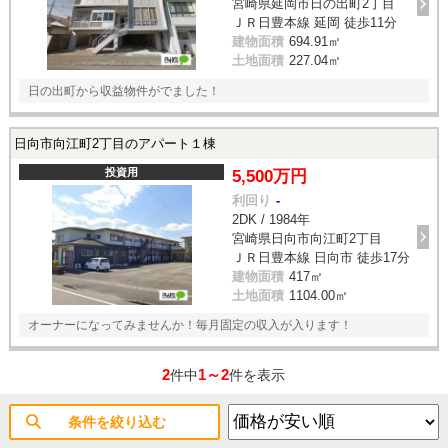
宮崎県延岡市日の出町2丁目
ＪＲ日豊本線 延岡 徒歩11分
建物面積
694.91㎡
土地面積
227.04㎡
日の出町から収益物件がでました！
日向市向江町2丁目のアパート１棟
投資用
5,500万円
利回り
-
2DK / 1984年
宮崎県日向市向江町2丁目
ＪＲ日豊本線 日向市 徒歩17分
建物面積
417㎡
土地面積
1104.00㎡
オーナーになってみませんか！毎月固定の収入が入ります！
2
1～2
件中
件を表示
条件を絞り込む