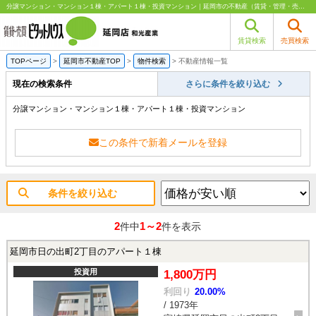
分譲マンション・マンション１棟・アパート１棟・投資マンション｜延岡市の不動産（賃貸・管理・売買・売却）はピタットハウス延岡店 和光産業
賃貸検索
売買検索
TOPページ
>
延岡市不動産TOP
>
物件検索
>
不動産情報一覧
現在の検索条件
さらに条件を絞り込む
分譲マンション・マンション１棟・アパート１棟・投資マンション
この条件で新着メールを登録
条件を絞り込む
2
1～2
件中
件を表示
延岡市日の出町2丁目のアパート１棟
投資用
1,800万円
利回り
20.00%
/ 1973年