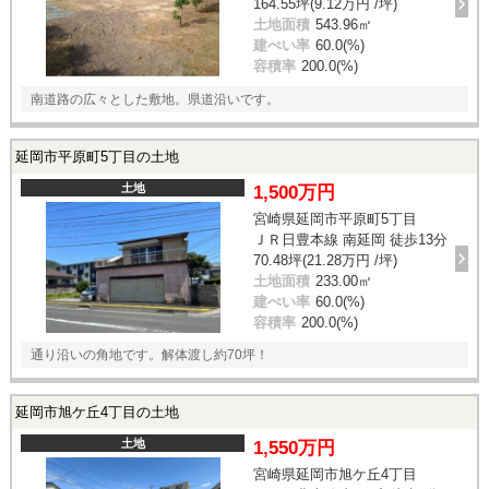
164.55坪(9.12万円 /坪)
土地面積
543.96㎡
建ぺい率
60.0(%)
容積率
200.0(%)
南道路の広々とした敷地。県道沿いです。
延岡市平原町5丁目の土地
土地
1,500万円
宮崎県延岡市平原町5丁目
ＪＲ日豊本線 南延岡 徒歩13分
70.48坪(21.28万円 /坪)
土地面積
233.00㎡
建ぺい率
60.0(%)
容積率
200.0(%)
通り沿いの角地です。解体渡し約70坪！
延岡市旭ケ丘4丁目の土地
土地
1,550万円
宮崎県延岡市旭ケ丘4丁目