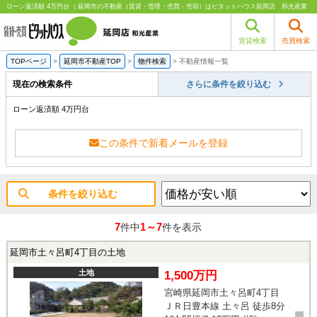
ローン返済額 4万円台 ｜延岡市の不動産（賃貸・管理・売買・売却）はピタットハウス延岡店 和光産業
賃貸検索
売買検索
TOPページ
>
延岡市不動産TOP
>
物件検索
>
不動産情報一覧
現在の検索条件
さらに条件を絞り込む
ローン返済額 4万円台
この条件で新着メールを登録
条件を絞り込む
7
1～7
件中
件を表示
延岡市土々呂町4丁目の土地
土地
1,500万円
宮崎県延岡市土々呂町4丁目
ＪＲ日豊本線 土々呂 徒歩8分