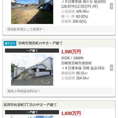
ＪＲ日豊本線 旭ケ丘 徒歩8分
128.87坪(12.03万円 /坪)
土地面積
426.00㎡
建ぺい率
60.0(%)
容積率
200.0(%)
現在駐車場として賃貸中！
宮崎市潮見町の中古一戸建て
値下がり
一戸建て
1,590万円
4SDK / 1968年
宮崎県宮崎市潮見町
ＪＲ日豊本線 宮崎 徒歩18分
建物面積
95.01㎡
土地面積
254.54㎡
潮見小学校徒歩約2分！
延岡市松原町2丁目の中古一戸建て
一戸建て
1,630万円