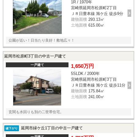
1R / 1970年
宮崎県延岡市松原町2丁目
ＪＲ日豊本線 旭ケ丘 徒歩9分
建物面積
293.13㎡
土地面積
615.00㎡
公園が近い！日当たり良好！敷地広々！
延岡市松原町3丁目の中古一戸建て
一戸建て
1,650万円
5SLDK / 2000年
宮崎県延岡市松原町3丁目
ＪＲ日豊本線 旭ケ丘 徒歩11分
建物面積
175.84㎡
土地面積
241.00㎡
玄関も水回りも別の二世帯住宅。
延岡市緑ケ丘1丁目の中古一戸建て
値下がり
一戸建て