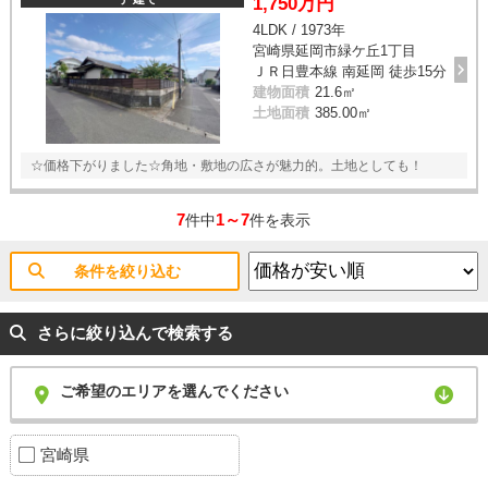
1,750万円
4LDK / 1973年
宮崎県延岡市緑ケ丘1丁目
ＪＲ日豊本線 南延岡 徒歩15分
建物面積
21.6㎡
土地面積
385.00㎡
☆価格下がりました☆角地・敷地の広さが魅力的。土地としても！
7
1～7
件中
件を表示
条件を絞り込む
さらに絞り込んで検索する
ご希望のエリアを選んでください
宮崎県