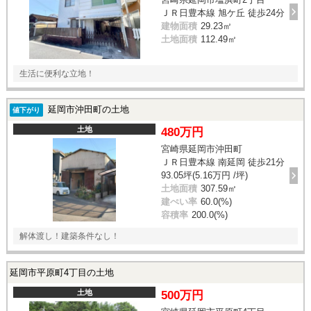
ＪＲ日豊本線 旭ケ丘 徒歩24分
建物面積
29.23㎡
土地面積
112.49㎡
生活に便利な立地！
延岡市沖田町の土地
値下がり
土地
480万円
宮崎県延岡市沖田町
ＪＲ日豊本線 南延岡 徒歩21分
93.05坪(5.16万円 /坪)
土地面積
307.59㎡
建ぺい率
60.0(%)
容積率
200.0(%)
解体渡し！建築条件なし！
延岡市平原町4丁目の土地
土地
500万円