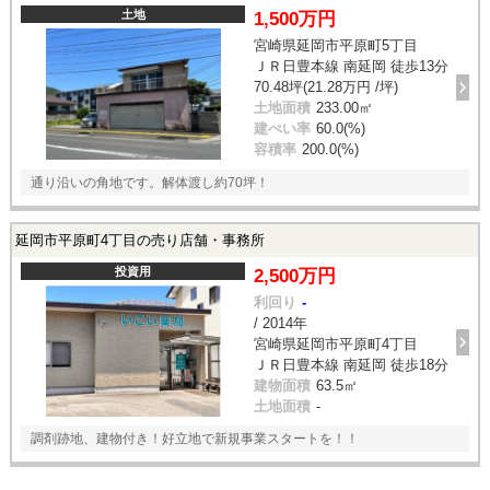
土地
1,500万円
宮崎県延岡市平原町5丁目
ＪＲ日豊本線 南延岡 徒歩13分
70.48坪(21.28万円 /坪)
土地面積
233.00㎡
建ぺい率
60.0(%)
容積率
200.0(%)
通り沿いの角地です。解体渡し約70坪！
延岡市平原町4丁目の売り店舗・事務所
投資用
2,500万円
利回り
-
/ 2014年
宮崎県延岡市平原町4丁目
ＪＲ日豊本線 南延岡 徒歩18分
建物面積
63.5㎡
土地面積
-
調剤跡地、建物付き！好立地で新規事業スタートを！！