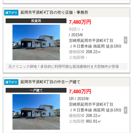
延岡市平原町4丁目の売り店舗・事務所
値下がり
投資用
7,480万円
利回り
-
/ 2015年
宮崎県延岡市平原町4丁目
ＪＲ日豊本線 南延岡 徒歩18分
建物面積
208.22㎡
土地面積
-
元クリニック跡地！多目的に利用可能な築浅建物付き大型物件が登場
延岡市平原町4丁目の中古一戸建て
値下がり
一戸建て
7,480万円
1R / 2015年
宮崎県延岡市平原町4丁目
ＪＲ日豊本線 南延岡 徒歩18分
建物面積
208.22㎡
土地面積
991.81㎡