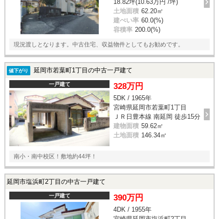
18.82坪(10.63万円 /坪)
土地面積
62.20㎡
建ぺい率
60.0(%)
容積率
200.0(%)
現況渡しとなります。中古住宅、収益物件としてもお勧めです。
延岡市若葉町1丁目の中古一戸建て
値下がり
一戸建て
328万円
5DK / 1965年
宮崎県延岡市若葉町1丁目
ＪＲ日豊本線 南延岡 徒歩15分
建物面積
59.62㎡
土地面積
146.34㎡
南小・南中校区！敷地約44坪！
延岡市塩浜町2丁目の中古一戸建て
一戸建て
390万円
4DK / 1955年
宮崎県延岡市塩浜町2丁目