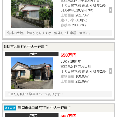
宮崎県延岡市平原町4丁目
ＪＲ日豊本線 南延岡 徒歩19分
61.04坪(8.19万円 /坪)
土地面積
201.78㎡
建ぺい率
60.0(%)
容積率
200.0(%)
角地の土地。上物がありますが、解体して駐車場、倉庫に。
延岡市片田町の中古一戸建て
一戸建て
650万円
3DK / 1964年
宮崎県延岡市片田町
ＪＲ日豊本線 南延岡 徒歩28分
建物面積
100.08㎡
土地面積
211.09㎡
日当たり良好！駐車スペースあります！
延岡市構口町2丁目の中古一戸建て
値下がり
一戸建て
680万円