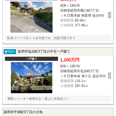
4DK / 1961年
宮崎県延岡市構口町2丁目
ＪＲ日豊本線 南延岡 徒歩8分
建物面積
66.58㎡
土地面積
377.96㎡
駐車スペース広々４台可能です。内覧可能です☆
延岡市塩浜町3丁目の中古一戸建て
値下がり
一戸建て
1,200万円
6DK / 1967年
宮崎県延岡市塩浜町3丁目
ＪＲ日豊本線 旭ケ丘 徒歩26分
建物面積
116.1㎡
土地面積
287.91㎡
電動シャッター倉庫付き！屋上に水栓あり！
延岡市平原町5丁目の土地