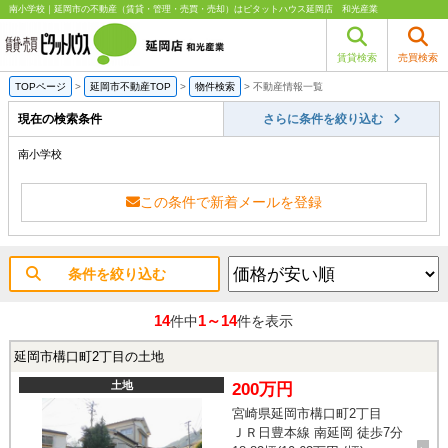
南小学校｜延岡市の不動産（賃貸・管理・売買・売却）はピタットハウス延岡店 和光産業
賃貸検索
売買検索
TOPページ
>
延岡市不動産TOP
>
物件検索
>
不動産情報一覧
現在の検索条件
さらに条件を絞り込む
南小学校
この条件で新着メールを登録
条件を絞り込む
14
1～14
件中
件を表示
延岡市構口町2丁目の土地
土地
200万円
宮崎県延岡市構口町2丁目
ＪＲ日豊本線 南延岡 徒歩7分