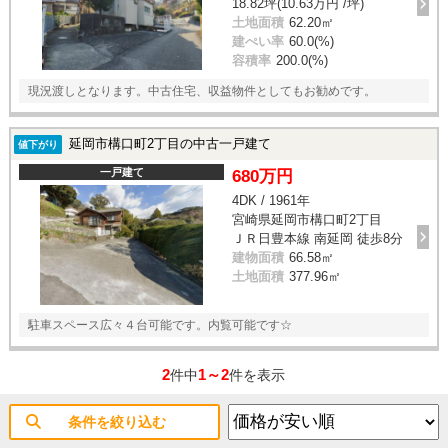
18.82坪(10.63万円 /坪)
土地面積
62.20㎡
建ぺい率
60.0(%)
容積率
200.0(%)
現況渡しとなります。中古住宅、収益物件としてもお勧めです。
延岡市構口町2丁目の中古一戸建て
値下がり
一戸建て
680万円
4DK / 1961年
宮崎県延岡市構口町2丁目
ＪＲ日豊本線 南延岡 徒歩8分
建物面積
66.58㎡
土地面積
377.96㎡
駐車スペース広々４台可能です。内覧可能です☆
2
1～2
件中
件を表示
条件を絞り込む