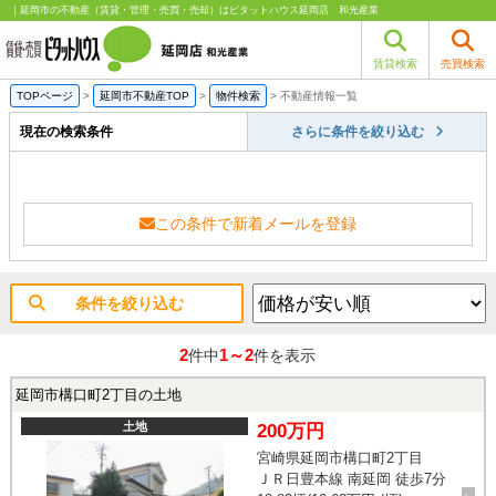
｜延岡市の不動産（賃貸・管理・売買・売却）はピタットハウス延岡店 和光産業
賃貸検索
売買検索
TOPページ
>
延岡市不動産TOP
>
物件検索
>
不動産情報一覧
現在の検索条件
さらに条件を絞り込む
この条件で新着メールを登録
条件を絞り込む
2
1～2
件中
件を表示
延岡市構口町2丁目の土地
土地
200万円
宮崎県延岡市構口町2丁目
ＪＲ日豊本線 南延岡 徒歩7分