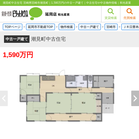
潮見町中古住宅 宮崎県宮崎市潮見町｜1,590万円の中古一戸建て｜中古住宅や中古物件情報｜和光産業
賃貸検索
売買検索
TOPページ
>
延岡市不動産TOP
>
物件検索
>
中古一戸建て
>
宮崎市
>
ＪＲ日豊本
潮見町中古住宅
中古一戸建て
1,590万円