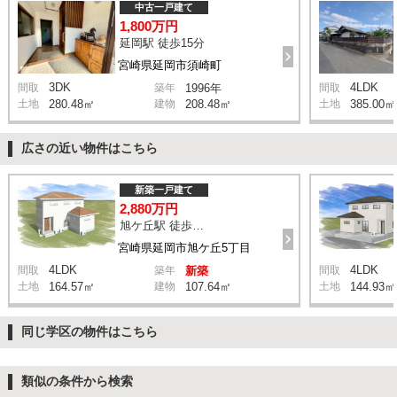
中古一戸建て
1,800万円
延岡駅 徒歩15分
宮崎県延岡市須崎町
3DK
4LDK
間取
築年
1996年
間取
土地
280.48㎡
建物
208.48㎡
土地
385.00㎡
広さの近い物件はこちら
新築一戸建て
2,880万円
旭ケ丘駅 徒歩5分
宮崎県延岡市旭ケ丘5丁目
4LDK
4LDK
間取
築年
新築
間取
土地
164.57㎡
建物
107.64㎡
土地
144.93㎡
同じ学区の物件はこちら
類似の条件から検索