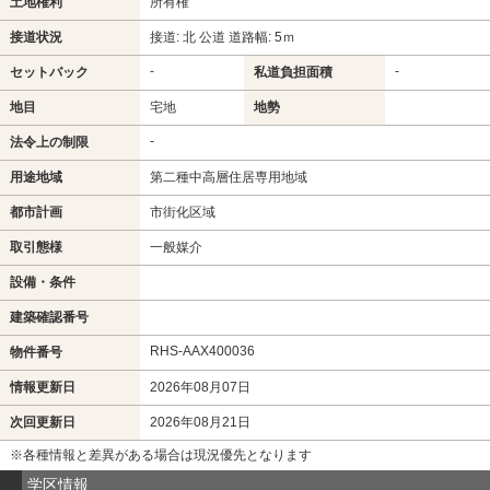
土地権利
所有権
接道状況
接道: 北 公道 道路幅: 5ｍ
-
-
セットバック
私道負担面積
地目
宅地
地勢
-
法令上の制限
用途地域
第二種中高層住居専用地域
都市計画
市街化区域
取引態様
一般媒介
設備・条件
建築確認番号
RHS-AAX400036
物件番号
情報更新日
2026年08月07日
次回更新日
2026年08月21日
※各種情報と差異がある場合は現況優先となります
学区情報