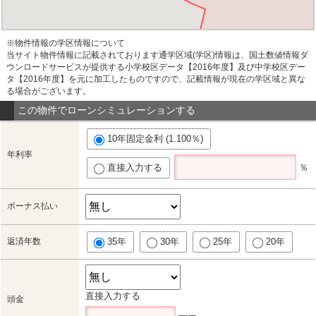
※物件情報の学区情報について
当サイト物件情報に記載されております通学区域(学区)情報は、国土数値情報ダ
ウンロードサービスが提供する小学校区データ【2016年度】及び中学校区デー
タ【2016年度】を元に加工したものですので、記載情報が現在の学区域と異な
る場合がございます。
この物件でローンシミュレーションする
10年固定金利 (1.100％)
年利率
直接入力する
％
ボーナス払い
返済年数
35年
30年
25年
20年
直接入力する
頭金