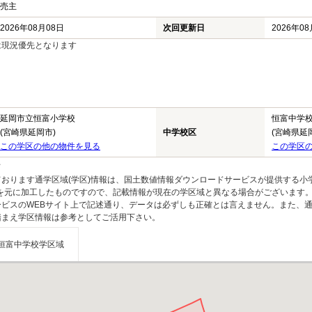
売主
2026年08月08日
次回更新日
2026年0
は現況優先となります
延岡市立恒富小学校
恒富中学
(宮崎県延岡市)
中学校区
(宮崎県延
この学区の他の物件を見る
この学区
て
おります通学区域(学区)情報は、国土数値情報ダウンロードサービスが提供する小学
】を元に加工したものですので、記載情報が現在の学区域と異なる場合がございます
ビスのWEBサイト上で記述通り、データは必ずしも正確とは言えません。また、通
踏まえ学区情報は参考としてご活用下さい。
恒富中学校学区域