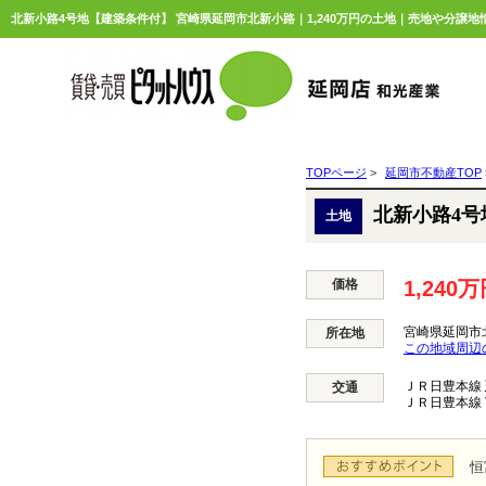
北新小路4号地【建築条件付】 宮崎県延岡市北新小路｜1,240万円の土地｜売地や分譲地
TOPページ
>
延岡市不動産TOP
北新小路4
土地
価格
1,240
宮崎県延岡市
所在地
この地域周辺
ＪＲ日豊本線
交通
ＪＲ日豊本線
恒