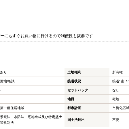
パーにもすぐお買い物に行けるので利便性も抜群です！
あり
土地権利
所有権
更地/相談
接道状況
接道: 南 7
-
セットバック
なし
地目
宅地
第一種住居地域
都市計画
市街化区
景観法 水防法 宅地造成及び特定盛土
国土法届出
不要
等規制法