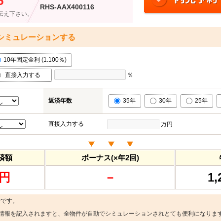
5
RHS-AAX400116
伝え下さい。
シミュレーションする
10年固定金利 (1.100％)
直接入力する
％
返済年数
35年
30年
25年
直接入力する
万円
済額
ボーナス(×年2回)
4円
－
1
安です。
情報を記入されますと、全物件が自動でシミュレーションされとても便利になりま