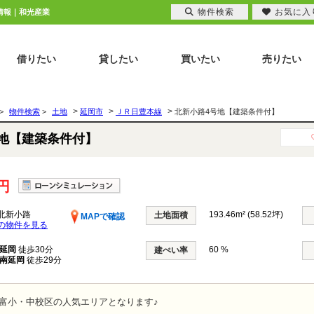
物件検索
お気に入
情報｜和光産業
借りたい
貸したい
買いたい
売りたい
>
>
>
>
物件検索
>
土地
延岡市
ＪＲ日豊本線
北新小路4号地【建築条件付】
号地【建築条件付】
万円
北新小路
193.46m² (58.52坪)
土地面積
MAPで確認
の物件を見る
延岡
徒歩30分
60 %
建ぺい率
南延岡
徒歩29分
富小・中校区の人気エリアとなります♪