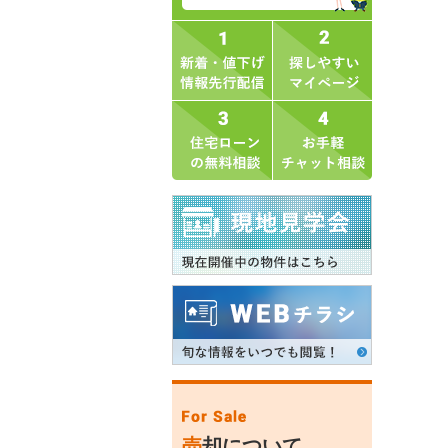
売
却について