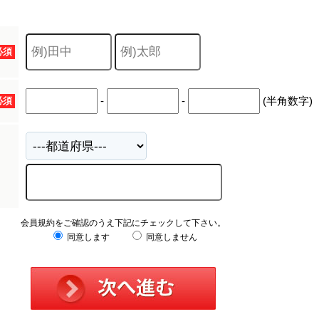
必須
-
-
(半角数字)
必須
会員規約をご確認のうえ下記にチェックして下さい。
同意します
同意しません