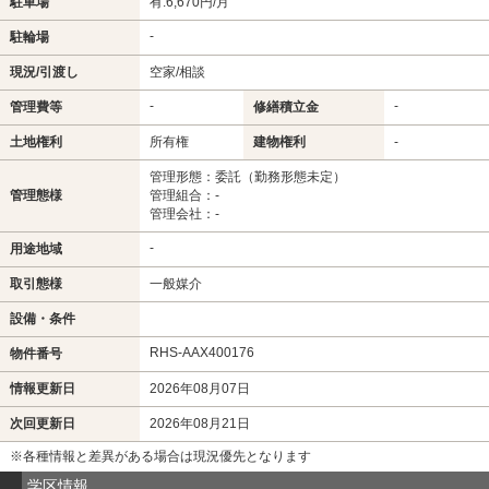
駐車場
有:6,670円/月
-
駐輪場
現況/引渡し
空家/相談
-
-
管理費等
修繕積立金
土地権利
所有権
建物権利
-
管理形態：委託（勤務形態未定）
管理態様
管理組合：-
管理会社：-
-
用途地域
取引態様
一般媒介
設備・条件
RHS-AAX400176
物件番号
情報更新日
2026年08月07日
次回更新日
2026年08月21日
※各種情報と差異がある場合は現況優先となります
学区情報