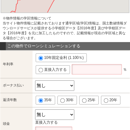
※物件情報の学区情報について
当サイト物件情報に記載されております通学区域(学区)情報は、国土数値情報ダ
ウンロードサービスが提供する小学校区データ【2016年度】及び中学校区デー
タ【2016年度】を元に加工したものですので、記載情報が現在の学区域と異な
る場合がございます。
この物件でローンシミュレーションする
10年固定金利 (1.100％)
年利率
直接入力する
％
ボーナス払い
返済年数
35年
30年
25年
20年
直接入力する
頭金