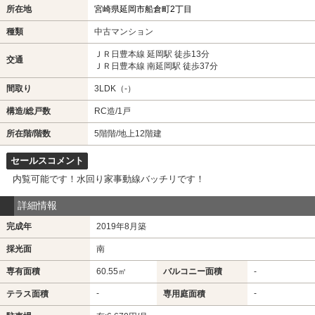
所在地
宮崎県延岡市船倉町2丁目
種類
中古マンション
ＪＲ日豊本線 延岡駅 徒歩13分
交通
ＪＲ日豊本線 南延岡駅 徒歩37分
間取り
3LDK（-）
構造/総戸数
RC造/1戸
所在階/階数
5階階/地上12階建
セールスコメント
内覧可能です！水回り家事動線バッチリです！
詳細情報
完成年
2019年8月築
採光面
南
専有面積
60.55㎡
バルコニー面積
-
-
-
テラス面積
専用庭面積