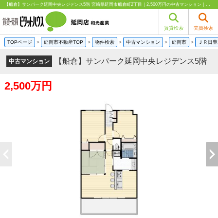
【船倉】サンパーク延岡中央レジデンス5階 宮崎県延岡市船倉町2丁目｜2,500万円の中古マンション｜分譲マンション情報｜和光産業
賃貸検索
売買検索
TOPページ
>
延岡市不動産TOP
>
物件検索
>
中古マンション
>
延岡市
>
ＪＲ日豊
【船倉】サンパーク延岡中央レジデンス5階
中古マンション
2,500万円