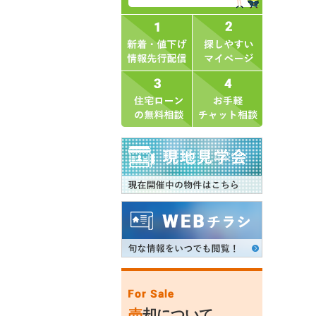
売
却について