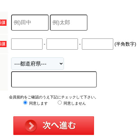
必須
-
-
(半角数字)
必須
会員規約をご確認のうえ下記にチェックして下さい。
同意します
同意しません